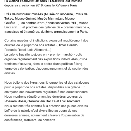
La
G
alerie ROANNE DE SAINT LAURENT
est installée
depuis sa création en 2019, dans le XVIème à Paris
Près de nombreux musées (Musée art moderne, Palais de
Tokyo, Musée Guimet, Musée Marmottan, Musée
Galliéra…), de centres d’art (Fondation Vuitton, YSL, Musée
Baccarat…) et proches des galeries de « premier marché »,
françaises et étrangères, du 8éme arrondissement à Paris.
Certains musées et institutions exposent régulièrement des
œuvres de la plupart de nos artistes (Rimer Cardillo,
Rossella Rossi, Loïc Allemand…).
La galerie travaille toujours en « premier marché » : elle
organise régulièrement des expositions individuelles, d’une
trentaine d’œuvres, dans le cadre d’une politique à long
terme de valorisation, d’accompagnement et de soutien des
artistes.
Nous éditons des livres, des lithographies et des catalogues
pour la plupart de nos artistes, disponibles à la galerie. Et
envoyons des newsletters régulières à nos collectionneurs.
Nous montrons régulièrement les dernières œuvres de
Rossella Rossi, Geralda Van Der Es et Loïc Allemand.
Nous restons très attentifs à la création des jeunes artistes.
L’offre de la galerie s’est diversifiée au cours de ces
dernières années, notamment à travers l’organisation de
conférences, d’ateliers, de concerts.
.