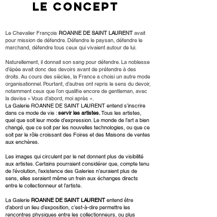
Le concept
Le Chevalier François
ROANNE DE SAINT LAURENT
avait
pour mission de défendre. Défendre le paysan, défendre le
marchand, défendre tous ceux qui vivaient autour de lui.
Naturellement, il donnait son sang pour défendre. La noblesse
d’épée avait donc des devoirs avant de prétendre à des
droits. Au cours des siècles, la France a choisi un autre mode
organisationnel. Pourtant, d’autres ont repris le sens du devoir,
notamment ceux que l’on qualifie encore de gentleman, avec
la devise « Vous d’abord, moi après ».
La Galerie ROANNE DE SAINT LAURENT entend s’inscrire
dans ce mode de vie :
servir les artistes.
Tous les artistes,
quel que soit leur mode d’expression. Le monde de l’art a bien
changé, que ce soit par les nouvelles technologies, ou que ce
soit par le rôle croissant des Foires et des Maisons de ventes
aux enchères.
Les images qui circulent par le net donnent plus de visibilité
aux artistes. Certains pourraient considérer que, compte tenu
de l’évolution, l’existence des Galeries n’auraient plus de
sens, elles seraient même un frein aux échanges directs
entre le collectionneur et l’artiste.
La Galerie
ROANNE DE SAINT LAURENT
entend être
d’abord un lieu d’exposition, c’est-à-dire permettre les
rencontres physiques entre les collectionneurs, ou plus