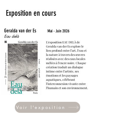
Exposition en cours
Geralda van der Es
Mai - Juin 2026
Eau delà
L’exposition EAU DELÀ de
Geralda van der Es explore le
lien profond entre l’art, l’eau et
la nature à travers des œuvres
réalisées avec des eaux locales
mêlées à l’encre noire. Chaque
création traduit un dialogue
intime entre l’artiste, ses
émotions et les paysages
aquatiques, célébrant
l’interconnexion vivante entre
l’humain et son environnement.
Voir l'exposition