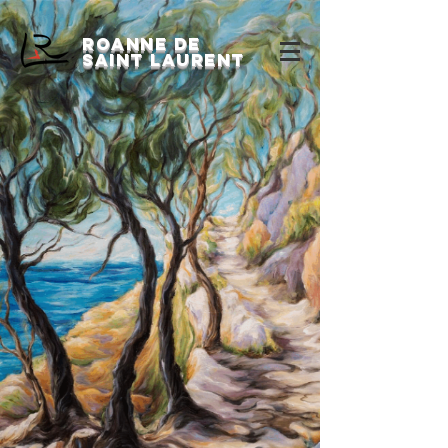
Roanne de
saint laurent