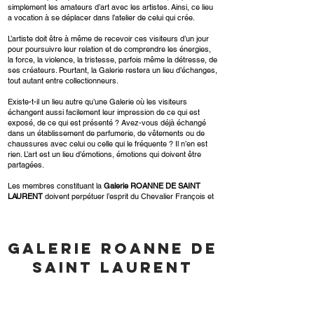
simplement les amateurs d’art avec les artistes. Ainsi, ce lieu
a vocation à se déplacer dans l’atelier de celui qui crée.
L’artiste doit être à même de recevoir ces visiteurs d’un jour
pour poursuivre leur relation et de comprendre les énergies,
la force, la violence, la tristesse, parfois même la détresse, de
ses créateurs. Pourtant, la Galerie restera un lieu d’échanges,
tout autant entre collectionneurs.
Existe-t-il un lieu autre qu’une Galerie où les visiteurs
échangent aussi facilement leur impression de ce qui est
exposé, de ce qui est présenté ? Avez-vous déjà échangé
dans un établissement de parfumerie, de vêtements ou de
chaussures avec celui ou celle qui le fréquente ? Il n’en est
rien. L’art est un lieu d’émotions, émotions qui doivent être
partagées.
Les membres constituant la
Galerie ROANNE DE SAINT
LAURENT
doivent perpétuer l’esprit du Chevalier François et
défendre la création artistique.
GALERIE ROANNE DE
SAINT LAURENT