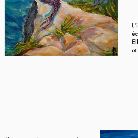
L'
éc
El
et