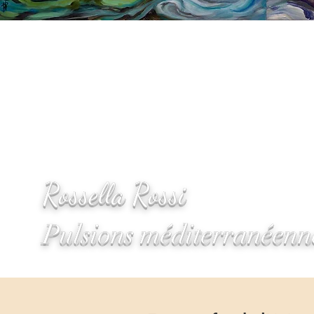
Rossella Rossi
Pulsions méditerranéenn