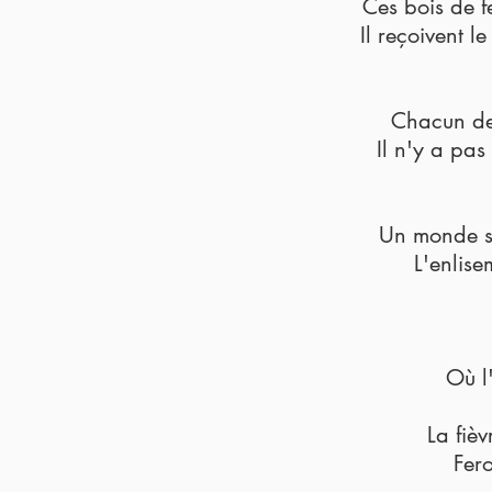
Ces bois de f
Il reçoivent 
Chacun dev
Il n'y a pas
Un monde si
L'enlise
Où l
La fièv
Fer