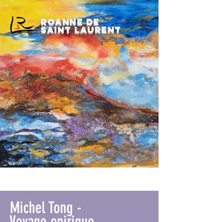
Roanne de
saint laurent
Michel Tong
-
Voyage
onirique