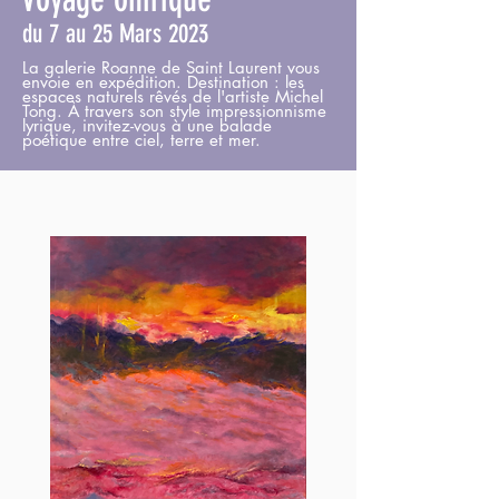
d
u 7 au 25 Mars 2023
La galerie Roanne de Saint Laurent vous
envoie en expédition. Destination : les
espaces naturels rêvés de l'artiste Michel
Tong. À travers son style impressionnisme
lyrique, invitez-vous à une balade
poétique entre ciel, terre et mer.